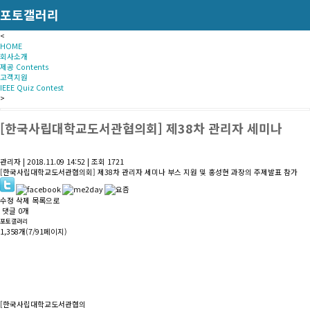
포토갤러리
<
HOME
회사소개
제공 Contents
고객지원
IEEE Quiz Contest
>
[한국사립대학교도서관협의회] 제38차 관리자 세미나
관리자
|
2018.11.09 14:52
|
조회
1721
[한국사립대학교도서관협의회] 제38차 관리자 세미나 부스 지원 및 홍성현 과장의 주제발표 참가
수정
삭제
목록으로
댓글
0
개
포토갤러리
1,358개(7/91페이지)
[한국사립대학교도서관협의