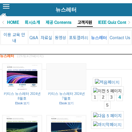
뉴스레터
<
>
HOME
회사소개
제공 Contents
고객지원
IEEE Quiz Contest
이용 교육 안
Q&A
자료실
동영상
포토갤러리
뉴스레터
Contact Us
내
뉴스레터
229개(4/29페이지)
키티스 뉴스레터 2024년
키티스 뉴스레터 2024년
1
2
3
4
8월호
7월호
Ebook 보기
Ebook 보기
5